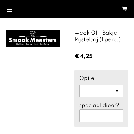
Ga
direct
naar
de
week 01 - Bakje
hoofdinhoud
Rijstebrij (1 pers.)
€ 4,25
Optie
speciaal dieet?