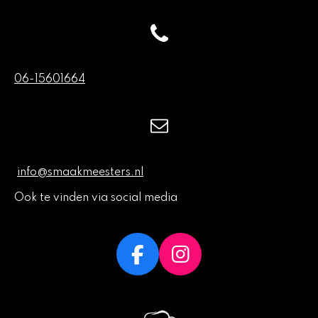
06-15601664
info@smaakmeesters.nl
Ook te vinden via social media
F
I
a
n
c
s