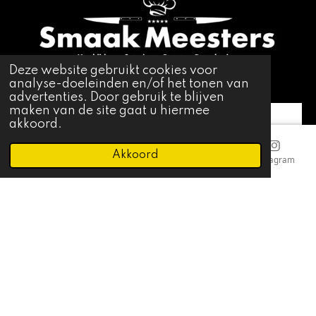
e
t
b
a
o
g
o
r
Deze website gebruikt cookies voor
k
a
analyse-doeleinden en/of het tonen van
advertenties. Door gebruik te blijven
m
maken van de site gaat u hiermee
Maaltijden
akkoord.
Akkoord
Catering - Buffetten & Barbecue
E-mailadres
Telefoonnummer
Kaart
Instagram
Turnfit maaltijden
© 2026 Smaakmeesters
-
Powered by
SN-E-
Commerce.group