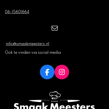
06-15601664
info@smaakmeesters.nl
Ook te vinden via social media
F
I
a
n
c
s
e
t
b
a