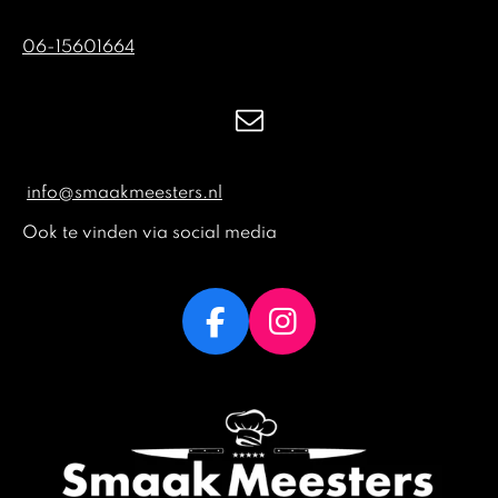
06-15601664
info@smaakmeesters.nl
Ook te vinden via social media
F
I
a
n
c
s
e
t
b
a
o
g