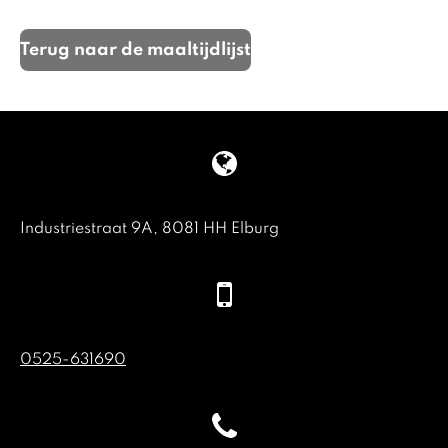
l
e
a
l
e
l
r
e
n
e
n
Terug naar de maaltijdlijst
Industriestraat 9A, 8081 HH Elburg
0525-631690