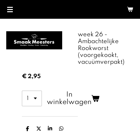
Ga
direct
naar
de
week 26 -
hoofdinhoud
Ambachtelijke
Rookworst
(voorgekookt,
vacuümverpakt)
€ 2,95
In
winkelwagen
D
D
S
D
e
e
h
e