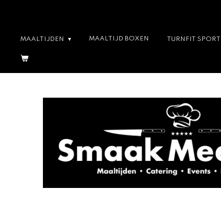
Ga
direct
naar
MAALTIJD BOXEN
MAALTIJDEN
TURNFIT SPOR
de
hoofdinhoud