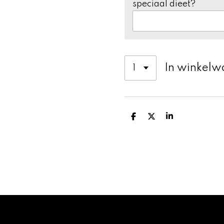
speciaal dieet?
In winkel
D
D
S
e
e
h
l
e
a
e
l
r
n
e