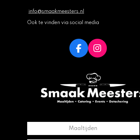
info@smaakmeesters.nl
Ook te vinden via social media
F
I
a
n
c
s
e
t
b
a
o
g
o
r
k
a
m
Maaltijden