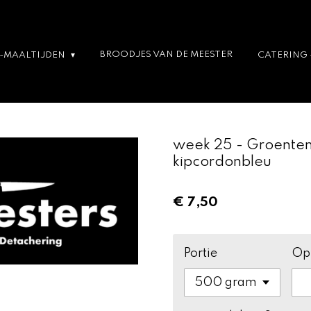
BROODJES VAN DE MEESTER
T-MAALTIJDEN
CATERING 
week 25 - Groente
kipcordonbleu
€ 7,50
Portie
Op