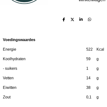
D
D
S
D
e
e
h
e
l
e
a
l
e
l
r
e
n
e
n
Voedingswaardes
Energie
522
Kcal
Koolhydraten
59
g
- suikers
1
g
Vetten
14
g
Eiwitten
38
g
Zout
0,1
g