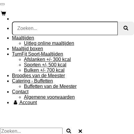
Ga
direct
naar
de
hoofdinhoud
Maaltijden
Uitleg online maaltijden
Maaltijd boxen
TurnFit Sport-Maaltijden
Afslanken +/- 300 kcal
Sporten +/- 500 kcal
Bulken +/- 700 kcal
Broodjes van de Meester
Catering - Buffetten
Buffetten van de Meester
Contact
Algemene voorwaarden
Account