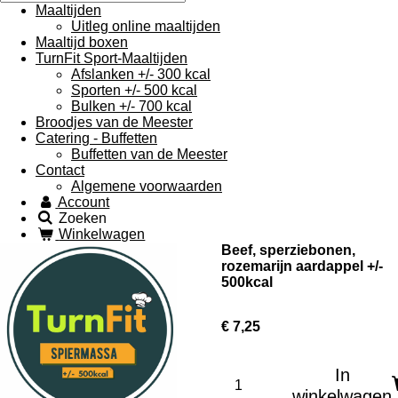
Maaltijden
Uitleg online maaltijden
Maaltijd boxen
TurnFit Sport-Maaltijden
Afslanken +/- 300 kcal
Sporten +/- 500 kcal
Bulken +/- 700 kcal
Broodjes van de Meester
Catering - Buffetten
Buffetten van de Meester
Contact
Algemene voorwaarden
Account
Zoeken
Winkelwagen
Beef, sperziebonen,
rozemarijn aardappel +/-
500kcal
€ 7,25
In
winkelwagen