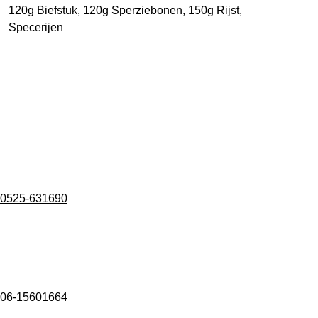
120g Biefstuk, 120g Sperziebonen, 150g Rijst,
Specerijen
Industriestraat 9A, 8081 HH Elburg
0525-631690
06-15601664