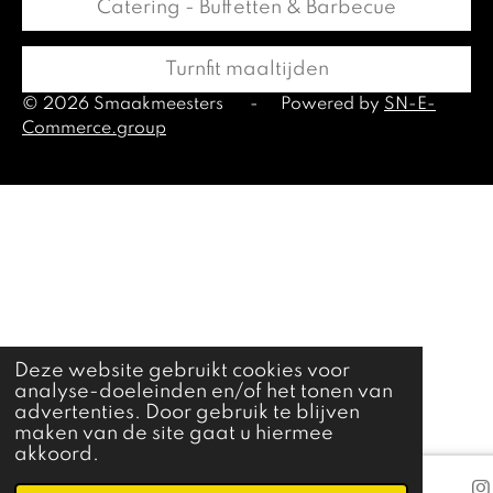
Catering - Buffetten & Barbecue
Turnfit maaltijden
© 2026 Smaakmeesters
-
Powered by
SN-E-
Commerce.group
Deze website gebruikt cookies voor
analyse-doeleinden en/of het tonen van
advertenties. Door gebruik te blijven
maken van de site gaat u hiermee
akkoord.