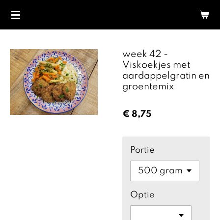
Ga
direct
naar
de
week 42 -
hoofdinhoud
Viskoekjes met
aardappelgratin en
groentemix
€ 8,75
Portie
Optie