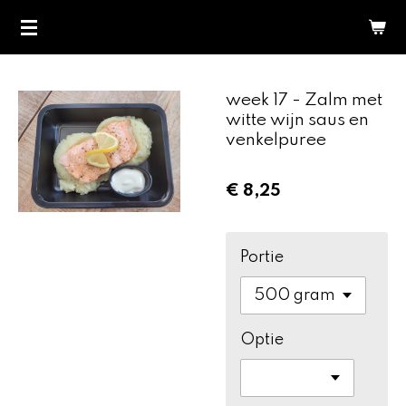
Ga
direct
naar
de
week 17 - Zalm met
hoofdinhoud
witte wijn saus en
venkelpuree
€ 8,25
Portie
Optie