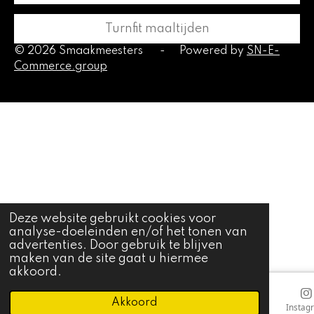
Turnfit maaltijden
© 2026 Smaakmeesters
-
Powered by
SN-E-
Commerce.group
Deze website gebruikt cookies voor
analyse-doeleinden en/of het tonen van
advertenties. Door gebruik te blijven
maken van de site gaat u hiermee
akkoord.
Akkoord
E-mailadres
Telefoonnummer
Kaart
Instag