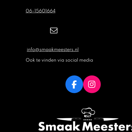
06-15601664
info@smaakmeesters.nl
Ook te vinden via social media
F
I
a
n
c
s
e
t
b
a
o
g