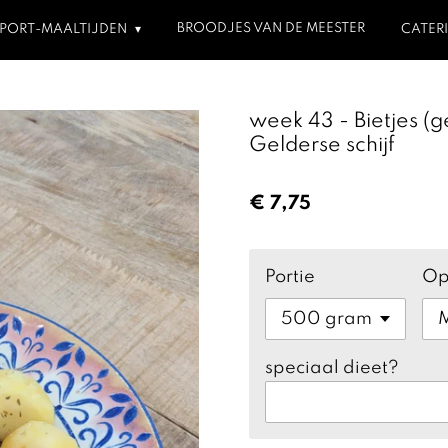
BROODJES VAN DE MEESTER
SPORT-MAALTIJDEN
CATER
week 43 - Bietjes (
Gelderse schijf
€ 7,75
Portie
Op
speciaal dieet?