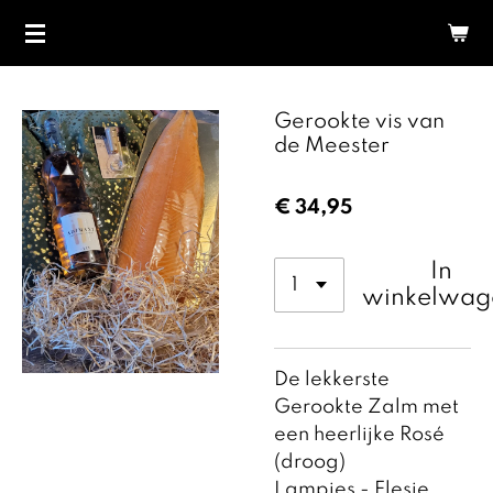
Ga
direct
naar
de
Gerookte vis van
hoofdinhoud
de Meester
€ 34,95
In
winkelwag
De lekkerste
Gerookte Zalm met
een heerlijke Rosé
(droog)
Lampjes - Flesje