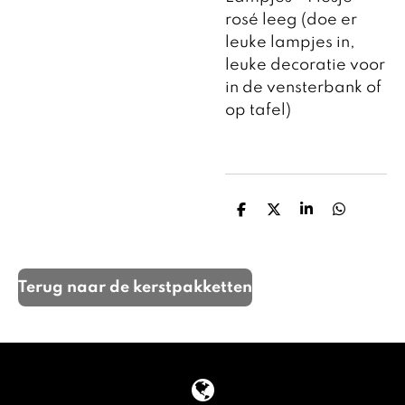
rosé leeg (doe er
leuke lampjes in,
leuke decoratie voor
in de vensterbank of
op tafel)
D
D
S
D
e
e
h
e
l
e
a
l
e
l
r
e
n
e
n
Terug naar de kerstpakketten