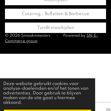
Catering - Buffetten & Barbecue
Turnfit maaltijden
© 2026 Smaakmeesters
-
Powered by
SN-E-
Commerce.group
Deze website gebruikt cookies voor
analyse-doeleinden en/of het tonen van
advertenties. Door gebruik te blijven
maken van de site gaat u hiermee
akkoord.