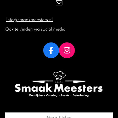
info@smaakmeesters.nl
Ook te vinden via social media
F
I
a
n
c
s
e
t
b
a
o
g
o
r
k
a
m
Maaltijden