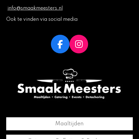
info@smaakmeesters.nl
Ook te vinden via social media
F
I
a
n
c
s
e
t
b
a
o
g
o
r
k
a
m
Maaltijden