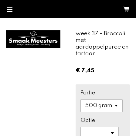
Ga
direct
naar
de
week 37 - Broccoli
hoofdinhoud
met
aardappelpuree en
tartaar
€ 7,45
Portie
Optie