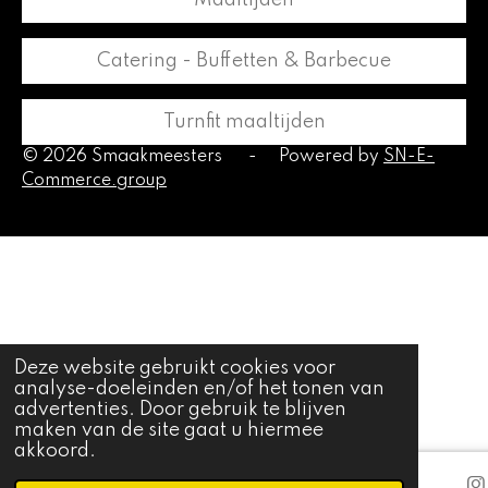
Catering - Buffetten & Barbecue
Turnfit maaltijden
© 2026 Smaakmeesters
-
Powered by
SN-E-
Commerce.group
Deze website gebruikt cookies voor
analyse-doeleinden en/of het tonen van
advertenties. Door gebruik te blijven
maken van de site gaat u hiermee
akkoord.