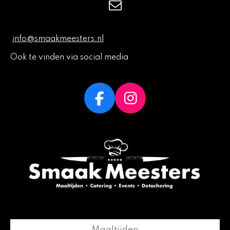
info@smaakmeesters.nl
Ook te vinden via social media
F
I
a
n
c
s
e
t
b
a
o
g
o
r
k
a
m
Maaltijden