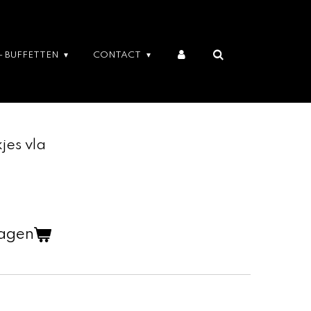
- BUFFETTEN
CONTACT
jes vla
wagen