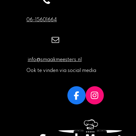
06-15601664
info@smaakmeesters.nl
Ook te vinden via social media
F
I
a
n
c
s
e
t
b
a