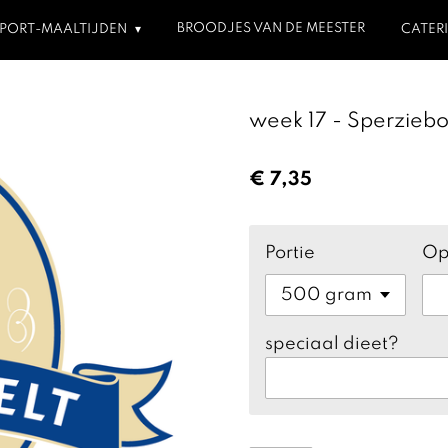
BROODJES VAN DE MEESTER
SPORT-MAALTIJDEN
CATER
week 17 - Sperziebo
€ 7,35
Portie
Op
speciaal dieet?