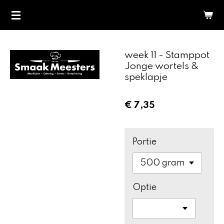
Ga
direct
naar
de
week 11 - Stamppot
hoofdinhoud
Jonge wortels &
speklapje
€ 7,35
Portie
Optie