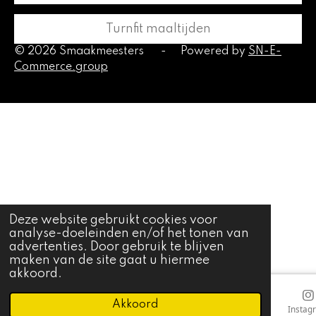
Turnfit maaltijden
© 2026 Smaakmeesters
-
Powered by
SN-E-
Commerce.group
Deze website gebruikt cookies voor
analyse-doeleinden en/of het tonen van
advertenties. Door gebruik te blijven
maken van de site gaat u hiermee
akkoord.
Akkoord
E-mailadres
Telefoonnummer
Kaart
Instag