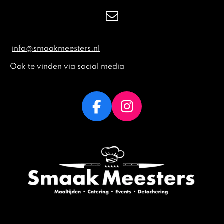
info@smaakmeesters.nl
Ook te vinden via social media
F
I
a
n
c
s
e
t
b
a
o
g
o
r
k
a