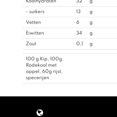
Koolhydraten
32
g
- suikers
13
g
Vetten
6
g
Eiwitten
34
g
Zout
0,1
g
100 g Kip, 100g,
Rodekool met
appel, 60g rijst,
specerijen