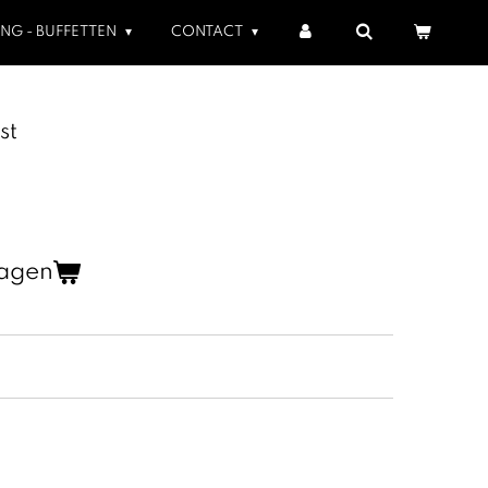
ING - BUFFETTEN
CONTACT
st
wagen