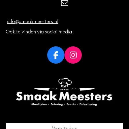
info@smaakmeesters.nl
Ook te vinden via social media
F
I
a
n
c
s
e
t
b
a
o
g
o
r
k
a
m
Maaltijden