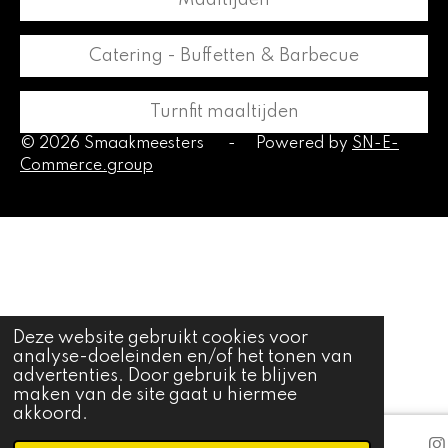
Catering - Buffetten & Barbecue
Turnfit maaltijden
© 2026 Smaakmeesters
-
Powered by
SN-E-
Commerce.group
Deze website gebruikt cookies voor
analyse-doeleinden en/of het tonen van
advertenties. Door gebruik te blijven
maken van de site gaat u hiermee
akkoord.