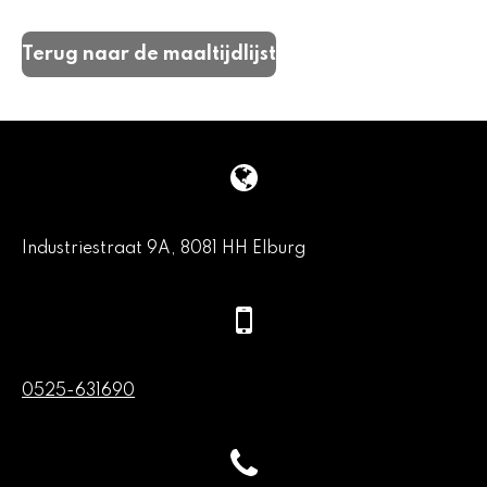
l
e
a
l
e
l
r
e
n
e
n
Terug naar de maaltijdlijst
Industriestraat 9A, 8081 HH Elburg
0525-631690