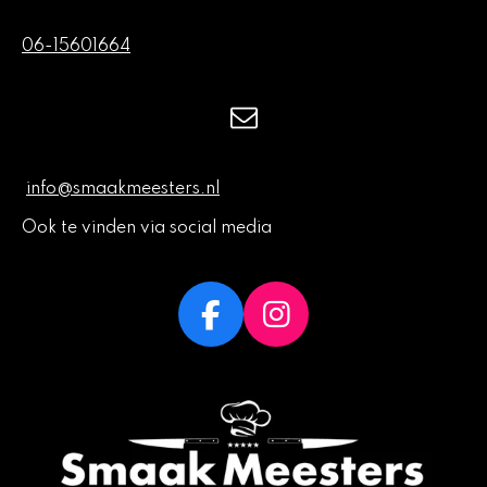
06-15601664
info@smaakmeesters.nl
Ook te vinden via social media
F
I
a
n
c
s
e
t
b
a
o
g