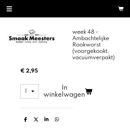
Ga
direct
naar
de
week 48 -
hoofdinhoud
Ambachtelijke
Rookworst
(voorgekookt,
vacuümverpakt)
€ 2,95
In
winkelwagen
D
D
S
D
e
e
h
e