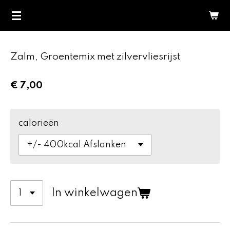
Ga
direct
naar
de
Zalm, Groentemix met zilvervliesrijst
hoofdinhoud
€ 7,00
calorieën
In winkelwagen