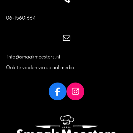
06-15601664
info@smaakmeesters.nl
Ook te vinden via social media
F
I
a
n
c
s
e
t
b
a