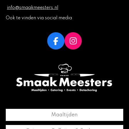
info@smaakmeesters.nl
Ook te vinden via social media
F
I
a
n
c
s
e
t
b
a
o
g
o
r
k
a
m
Maaltijden