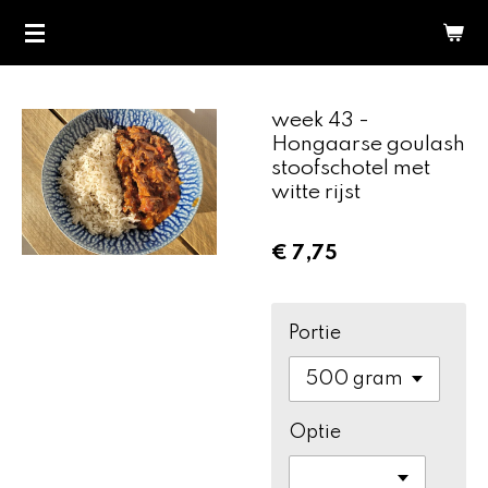
Ga
direct
naar
de
week 43 -
hoofdinhoud
Hongaarse goulash
stoofschotel met
witte rijst
€ 7,75
Portie
Optie