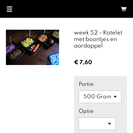
Ga
direct
naar
de
week 52 - Kotelet
hoofdinhoud
met boontjes en
aardappel
€ 7,60
Portie
Optie