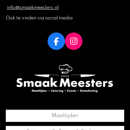
info@smaakmeesters.nl
Ook te vinden via social media
F
I
a
n
c
s
e
t
b
a
o
g
o
r
k
a
m
Maaltijden