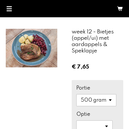
Ga
direct
naar
de
week 12 - Bietjes
hoofdinhoud
(appel/ui) met
aardappels &
Speklapje
€ 7,65
Portie
Optie