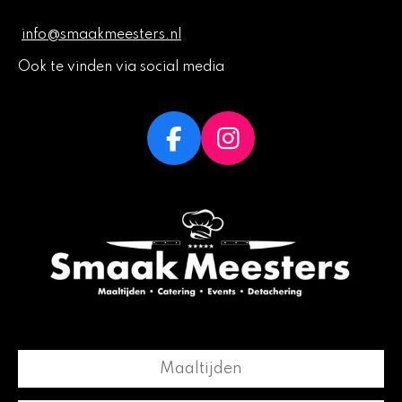
info@smaakmeesters.nl
Ook te vinden via social media
F
I
a
n
c
s
e
t
b
a
o
g
o
r
k
a
m
Maaltijden