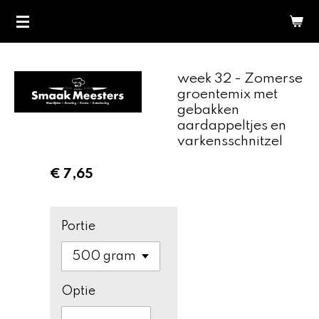
Ga
direct
naar
de
week 32 - Zomerse
hoofdinhoud
groentemix met
gebakken
aardappeltjes en
varkensschnitzel
€ 7,65
Portie
Optie