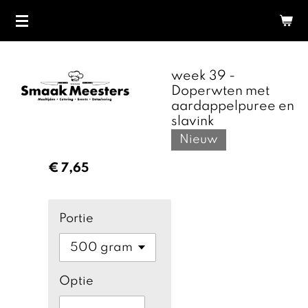
Ga
direct
naar
de
week 39 -
hoofdinhoud
Doperwten met
aardappelpuree en
slavink
Nieuw
€ 7,65
Portie
Optie