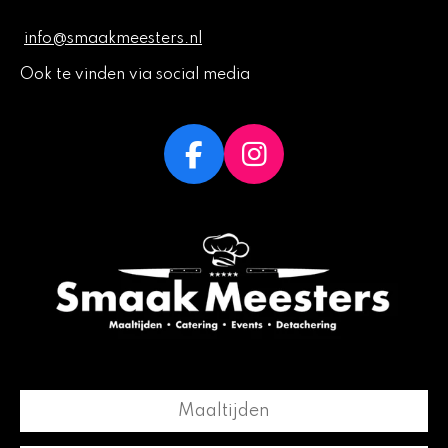
info@smaakmeesters.nl
Ook te vinden via social media
F
I
a
n
c
s
e
t
b
a
o
g
o
r
k
a
m
Maaltijden