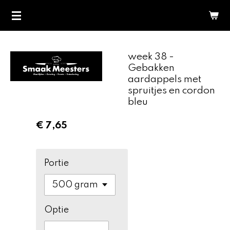
Ga
direct
naar
de
week 38 -
hoofdinhoud
Gebakken
aardappels met
spruitjes en cordon
bleu
€ 7,65
Portie
Optie