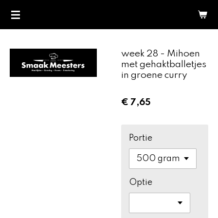
Ga
direct
naar
de
week 28 - Mihoen
hoofdinhoud
met gehaktballetjes
in groene curry
€ 7,65
Portie
Optie