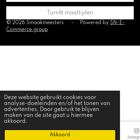
Turnfit maaltijden
© 2026 Smaakmeesters
-
Powered by
SN-E-
Commerce.group
Deze website gebruikt cookies voor
analyse-doeleinden en/of het tonen van
advertenties. Door gebruik te blijven
maken van de site gaat u hiermee
akkoord.
Akkoord
E-mailadres
Telefoonnummer
Kaart
Instag