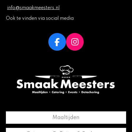
info@smaakmeesters.nl
Ook te vinden via social media
F
I
a
n
c
s
e
t
b
a
o
g
o
r
k
a
m
Maaltijden