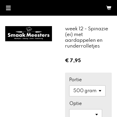
Ga
direct
naar
de
week 12 - Spinazie
hoofdinhoud
(ei) met
aardappelen en
runderrolletjes
€ 7,95
Portie
Optie