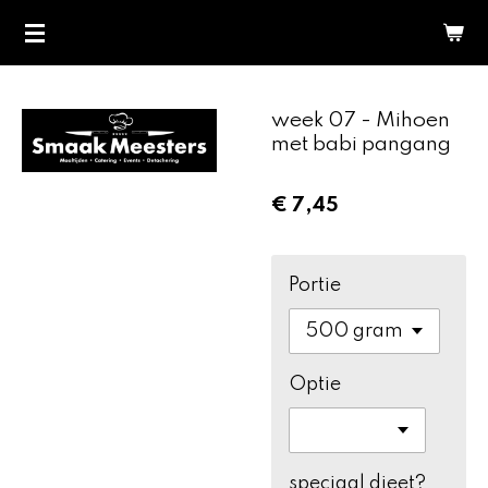
Ga
direct
naar
de
week 07 - Mihoen
hoofdinhoud
met babi pangang
€ 7,45
Portie
Optie
speciaal dieet?