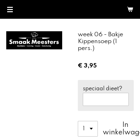
Ga
direct
naar
de
week 06 - Bakje
hoofdinhoud
Kippensoep (1
pers.)
€ 3,95
speciaal dieet?
In
winkelwag