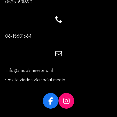
0525-631690
06-15601664
info@smaakmeesters.nl
Ook te vinden via social media
F
I
a
n