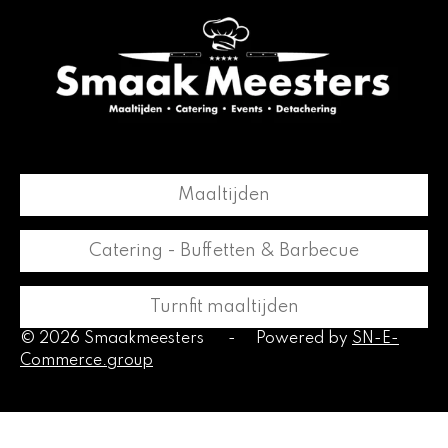
c
s
e
t
b
a
o
g
o
r
k
a
m
Maaltijden
Catering - Buffetten & Barbecue
Turnfit maaltijden
© 2026 Smaakmeesters
-
Powered by
SN-E-
Commerce.group