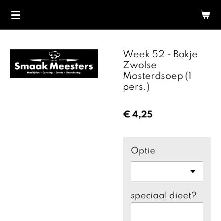
Ga
direct
naar
de
Week 52 - Bakje
hoofdinhoud
Zwolse
Mosterdsoep (1
pers.)
€ 4,25
Optie
speciaal dieet?