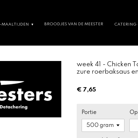
BROODJES VAN DE MEESTER
T-MAALTIJDEN
CATERING 
week 41 - Chicken 
zure roerbaksaus en 
€ 7,65
Portie
Op