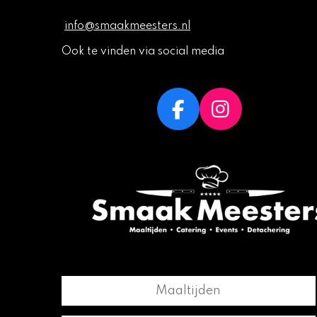
info@smaakmeesters.nl
Ook te vinden via social media
F
I
a
n
c
s
e
t
b
a
o
g
o
r
k
a
m
Maaltijden