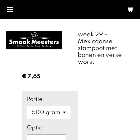
Ga
direct
naar
de
week 29 -
hoofdinhoud
Mexicaanse
stamppot met
bonen en verse
worst
€ 7,65
Portie
Optie