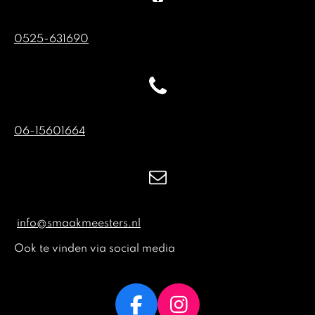
0525-631690
06-15601664
info@smaakmeesters.nl
Ook te vinden via social media
F
I