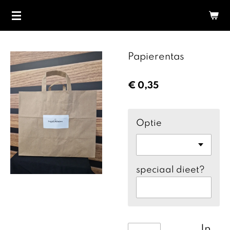
Ga
direct
naar
de
Papierentas
hoofdinhoud
€ 0,35
Optie
speciaal dieet?
In