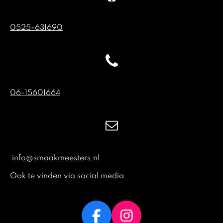
0525-631690
06-15601664
info@smaakmeesters.nl
Ook te vinden via social media
F
I