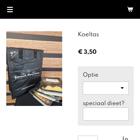
Ga
direct
naar
de
Koeltas
hoofdinhoud
€ 3,50
Optie
speciaal dieet?
In