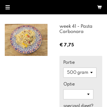
Ga
direct
naar
de
week 41 - Pasta
hoofdinhoud
Carbonara
€ 7,75
Portie
Optie
speciaal dieet?